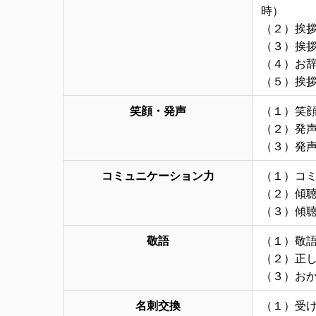
時）
（２）挨
（３）挨
（４）お
（５）挨
笑顔・発声
（１）笑
（２）発
（３）発
コミュニケーション力
（１）コ
（２）傾
（３）傾
敬語
（１）敬
（２）正
（３）お
名刺交換
（１）受