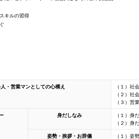
スキルの習得
ぐ
会人・営業マンとしての心構え
（１）社
（２）社
（３）営
ー
身だしなみ
（１）身
（２）身
姿勢・挨拶・お辞儀
（１）姿