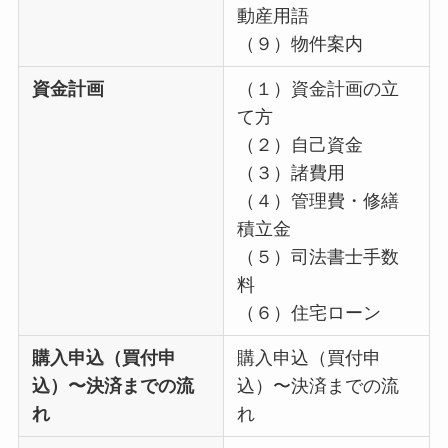
動産用語
（９）物件案内
資金計画
（１）資金計画の立
て方
（２）自己資金
（３）諸費用
（４）管理費・修繕
積立金
（５）司法書士手数
料
（６）住宅ローン
購入申込（買付申
購入申込（買付申
込）〜決済までの流
込）〜決済までの流
れ
れ