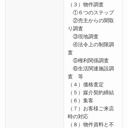
（３）物件調査
①６つのステップ
②売主からの聞取
り調査
③現地調査
④法令上の制限調
査
⑤権利関係調査
⑥生活関連施設調
査 等
（４）価格査定
（５）媒介契約締結
（６）集客
（７）お客様ご来店
時の対応
（８）物件資料と不