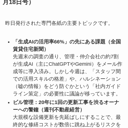
月18日号）
昨日発行された専門各紙の主要トピックです。
「生成AIの活用率66%」の先にある課題（全国
賃貸住宅新聞）
先週末の調査の通り、管理・仲介会社の約7割
が生成AI（主にChatGPTやGemini）をメール作
成等に導入済み。しかし今週は、「スタッフ間
での活用スキルの格差」や、ハルシネーション
（嘘の情報）をどう防ぐかという「社内ガイド
ライン策定」の必要性に議論が移っています。
ビル管理：20年に1回の更新工事を渋るオーナ
ーへの警鐘（週刊不動産経営）
大規模な設備更新を先延ばしにすることで、最
終的な修繕コストが数倍に跳ね上がるリスクを