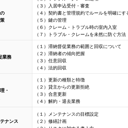
（３）入居申込受付・審査
の
（４）契約書と管理規約でルールを明確にす
策
（５）鍵の管理
（６）クレーム・トラブル時の室内入室
（７）トラブル・クレームを未然に防ぐ方法
（１）滞納督促業務の範囲と回収について
（２）滞納者の傾向把握
促業務
（３）任意回収
（４）法的回収
（１）更新の種類と特徴
（２）貸主からの更新拒絶
理
・
（３）合意更新
（４）解約・退去業務
（１）メンテナンスの目標設定
テナンス
（２）修繕計画