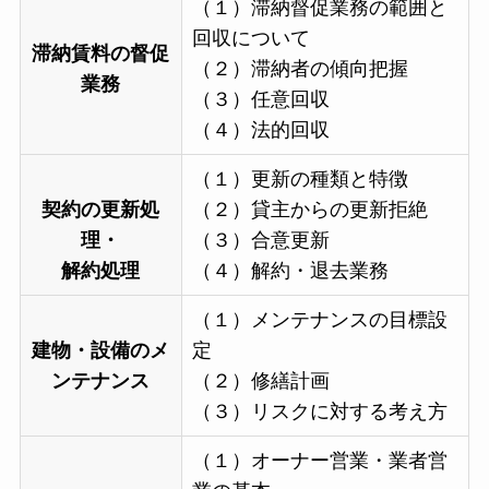
（１）滞納督促業務の範囲と
回収について
滞納賃料の督促
（２）滞納者の傾向把握
業務
（３）任意回収
（４）法的回収
（１）更新の種類と特徴
契約の更新処
（２）貸主からの更新拒絶
理
・
（３）合意更新
解約処理
（４）解約・退去業務
（１）メンテナンスの目標設
建物・設備のメ
定
ンテナンス
（２）修繕計画
（３）リスクに対する考え方
（１）オーナー営業・業者営