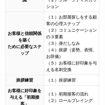
識
（２）グループディスカッ
ション
（１）お部屋探しをする顧
客の心理ステップ
（２）コミュニケーション
お客様と信頼関係
の３要素
を築く
（３）身だしなみ
ために必要なステ
（４）挨拶（姿勢、表情、
ップ
お辞儀）
（５）お客様に好印象を与
える名刺交換
挨拶練習
（１）挨拶練習
お客様に好印象を
（１）初期接客の流れ
与える
「初期接
（２）ロールプレイング
客」