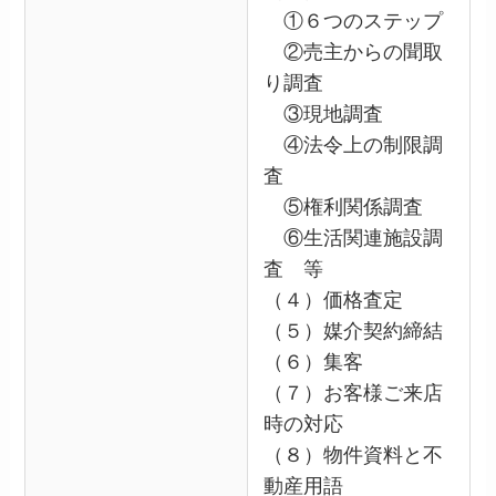
①６つのステップ
②売主からの聞取
り調査
③現地調査
④法令上の制限調
査
⑤権利関係調査
⑥生活関連施設調
査 等
（４）価格査定
（５）媒介契約締結
（６）集客
（７）お客様ご来店
時の対応
（８）物件資料と不
動産用語