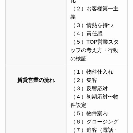
化
（２）お客様第一主
義
（３）情熱を持つ
（４）責任感
（５）TOP営業スタ
ッフの考え方・行動
の検証
（１）物件仕入れ
賃貸営業の流れ
（２）集客
（３）反響応対
（４）初期応対〜物
件設定
（５）物件案内
（６）クロージング
（７）追客（電話・