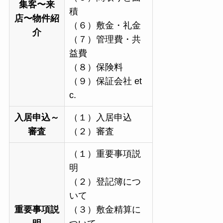
集客〜来
積
店〜物件紹
（６）敷金・礼金
介
（７）管理費・共
益費
（８）保険料
（９）保証会社 et
c.
入居申込～
（１）入居申込
審査
（２）審査
（１）重要事項説
明
（２）登記簿につ
いて
重要事項説
（３）敷金精算に