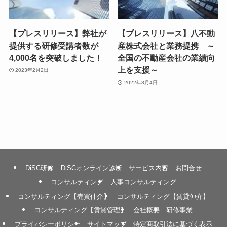
【プレスリリース】弊社が
【プレスリリース】八不動
提供する研修受講者数が
産株式会社と業務提携 ～
4,000名を突破しました！
全国の不動産会社の業績向
上を支援～
2023年2月2日
2022年8月4日
DiSC研修
DiSCオンライン診断
サービス内容
お問合せ
コンサルティング
人事コンサルティング
コンサルティング【売買仲介】
コンサルティング【賃貸仲介】
コンサルティング【賃貸管理】
会社概要
研修事業
プライバシーポリシー
サイトマップ
特定商取引法に基づく表示