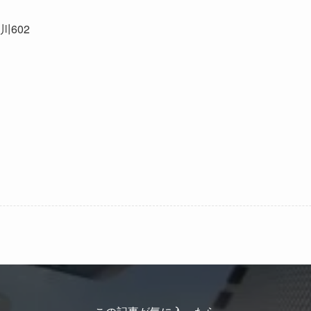
川
602