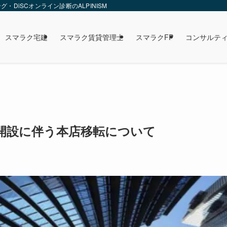
DiSCオンライン診断のALPINISM
スマラク宅建
スマラク賃貸管理士
スマラクFP
コンサルテ
開設に伴う本店移転について