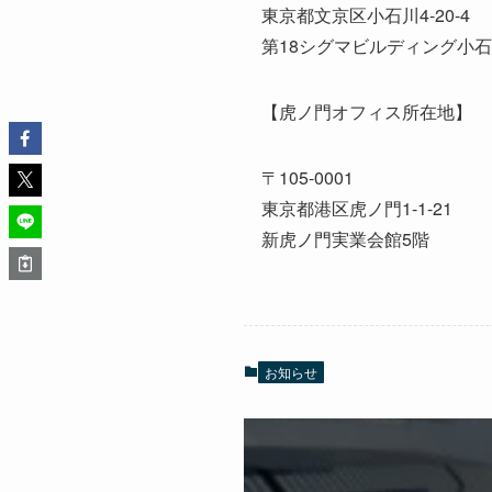
東京都文京区小石川
4-20-4
第
18
シグマビルディング小石
【虎ノ門オフィス所在地】
〒
105-0001
東京都港区虎ノ門
1-1-21
新虎ノ門実業会館
5
階
お知らせ