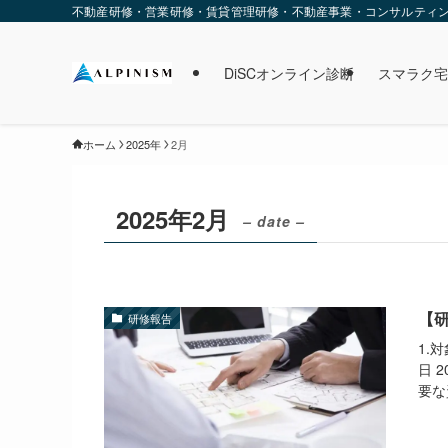
不動産研修・営業研修・賃貸管理研修・不動産事業・コンサルティング・
DiSCオンライン診断
スマラク宅
ホーム
2025年
2月
2025年2月
– date –
【研
研修報告
1.
日 
要な