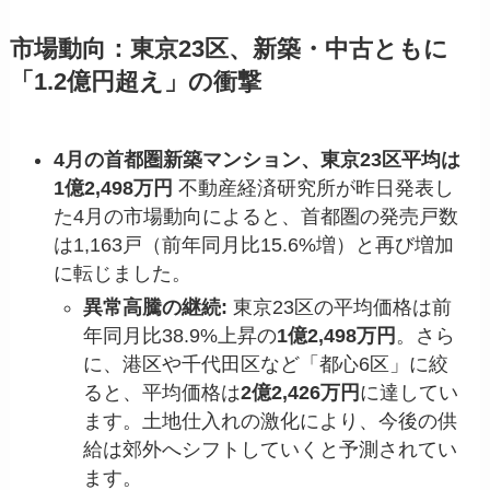
市場動向：東京23区、新築・中古ともに
「1.2億円超え」の衝撃
4月の首都圏新築マンション、東京23区平均は
1億2,498万円
不動産経済研究所が昨日発表し
た4月の市場動向によると、首都圏の発売戸数
は1,163戸（前年同月比15.6%増）と再び増加
に転じました。
異常高騰の継続:
東京23区の平均価格は前
年同月比38.9%上昇の
1億2,498万円
。さら
に、港区や千代田区など「都心6区」に絞
ると、平均価格は
2億2,426万円
に達してい
ます。土地仕入れの激化により、今後の供
給は郊外へシフトしていくと予測されてい
ます。