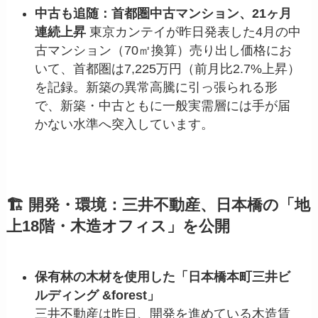
中古も追随：首都圏中古マンション、21ヶ月
連続上昇
東京カンテイが昨日発表した4月の中
古マンション（70㎡換算）売り出し価格にお
いて、首都圏は7,225万円（前月比2.7%上昇）
を記録。新築の異常高騰に引っ張られる形
で、新築・中古ともに一般実需層には手が届
かない水準へ突入しています。
🏗️ 開発・環境：三井不動産、日本橋の「地
上18階・木造オフィス」を公開
保有林の木材を使用した「日本橋本町三井ビ
ルディング &forest」
三井不動産は昨日、開発を進めている木造賃